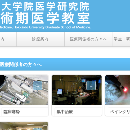
案内
診療案内
医療関係者の方々へ
学生・
医療関係者の方々へ
臨床麻酔
集中治療
ペインク